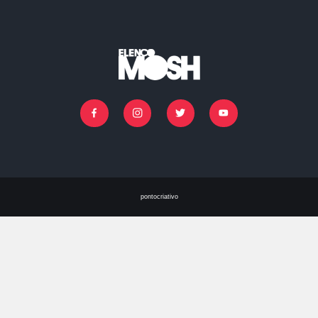
IR PARA O CASTING
Facebook
Instagram
Twitter
Youtube
pontocriativo