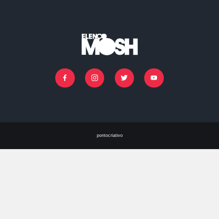
IR PARA O CASTING
Facebook
Instagram
Twitter
Youtube
pontocriativo