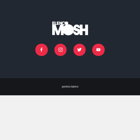
IR PARA O CASTING
Facebook
Instagram
Twitter
Youtube
pontocriativo