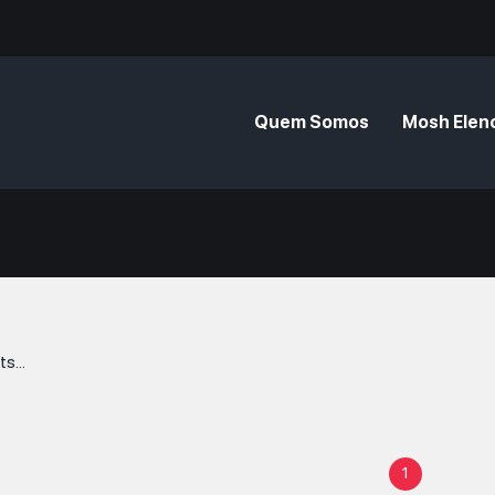
Quem Somos
Mosh Elen
s...
1