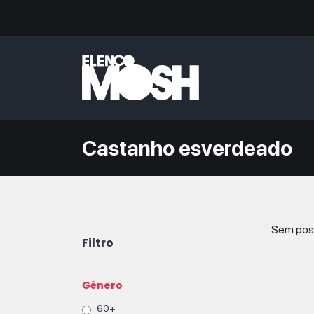
Castanho esverdeado
Sem post
Filtro
Gênero
60+